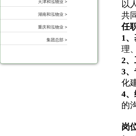
天津和泓物业 >
以
共
湖南和泓物业 >
任
重庆和泓物业 >
1
、
集团总部 >
理
2
、
3
、
化
4
、
的
岗