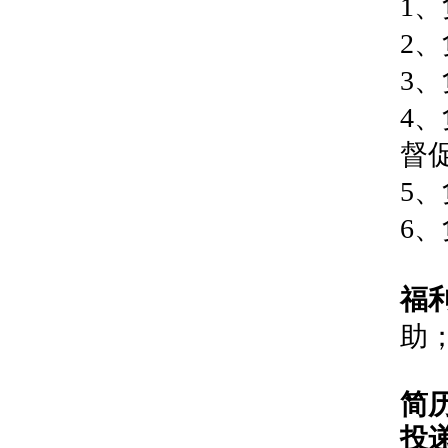
1
2
3
4
督
5
6
福
助
简
投