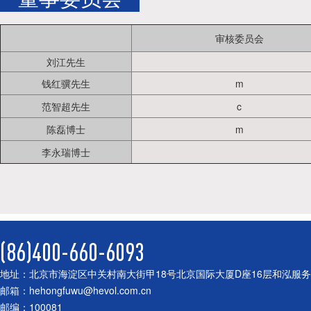
审核委员会
刘江先生
钱红骥先生
m
范智超先生
c
陈磊博士
m
李永瑞博士
(86)400-660-6093
地址：北京市海淀区中关村南大街甲18号北京国际大厦D座16层和泓服
邮箱：hehongfuwu@hevol.com.cn
邮编：100081